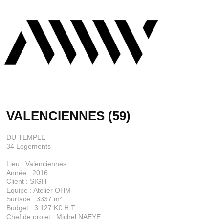
VALENCIENNES (59)
DU TEMPLE
34 Logements
Lieu : Valenciennes
Année : 2016
Client : SIGH
Equipe : Atelier OHM
Surface : 3337 m²
Budget : 3 127 K€ H.T
Chef de projet : Michel NAEYE