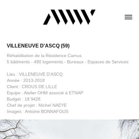
VILLENEUVE D'ASCQ (59)
Réhabilitation de la Résidence Camus
5 bâtiments - 490 logements - Bureaux - Espaces de Services
Lieu : VILLENEUVE D'ASCQ
Année : 2013-2018
Client : CROUS DE LILLE
Equipe : Atelier OHM associé à ETNAP
Budget : 18 942€
Chef de projet : Michel NAEYE
Images : Antoine BONNAFOUS