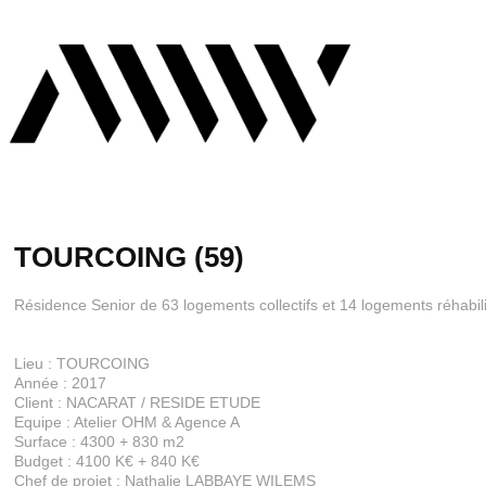
TOURCOING (59)
Résidence Senior de 63 logements collectifs et 14 logements réhabil
Lieu : TOURCOING
Année : 2017
Client : NACARAT / RESIDE ETUDE
Equipe : Atelier OHM & Agence A
Surface : 4300 + 830 m2
Budget : 4100 K€ + 840 K€
Chef de projet : Nathalie LABBAYE WILEMS