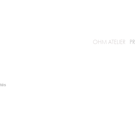
OHM
ATELIER
P
ités